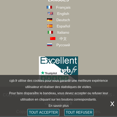
Français
English
Deutsch
Español
Italiano
中文
Русский
cgb.fr utilise des cookies pour vous garantir une meilleure expérience
utilisateur et réaliser des statistiques de visites.
Pour faire disparaître le bandeau, vous devez accepter ou refuser leur
CGB Numismatique Paris - 36 rue Vivienne - 75002 PARIS -
utilisation en cliquant sur les boutons correspondants.
x
contact@cgb.fr
En savoir plus
Copyright @1997-2025 - Tous droits réservés.
TOUT ACCEPTER
TOUT REFUSER