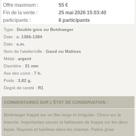
Offre maximum :
55 €
Fin de la vente :
25 mai 2026 15:03:40
participants :
6 participants
Type :
Double gros ou Botdraeger
Date :
c. 1366-1384
Date :
s.m.
Nom de l'atelier/ville :
Gand ou Malines
Métal :
argent
Diamètre :
31 mm
Axe des coins :
7 h.
Poids :
3,82 g.
Degré de rareté :
R1
COMMENTAIRES SUR L'ÉTAT DE CONSERVATION :
Botdraeger frappé sur un flan large et irrégulier. Chocs sur la
tranche. Importantes usures et faiblesses de frappe sur les deux
faces. Rayures et hairlines dans les champs. Patine grise