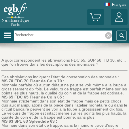
Français
A quoi correspondent les abréviations FDC 65, SUP 58, TB 30, etc...
que l'on trouve dans les descriptions des monnaies ?
Ces abréviations indiquent l'état de conservation des monnaies :
MS 70 FDC 70 Fleur de Coin 70 :
Monnaie parfaite où aucun défaut ne peut se voir même à la loupe à
grossissement dix fois. Le velours de frappe est parfait même sur les
points les plus hauts, la qualité du coin et de la frappe est optimale.
MS 65 FDC 65 Fleur de Coin 65 :
Monnaie strictement dans son état de frappe mais de petits chocs
dus aux manipulations de la pièce dans l'atelier monétaire ou dans le
circuit bancaire peuvent se voir à la loupe à grossissement dix fois.
Le velours de frappe est intact même sur les points les plus hauts, la
qualité du coin et de la frappe est bonne, sans plus.
MS 63 SPL 63 Splendide 63 :
Monnaie dans son état de frappe, sans la moindre trace d'usure