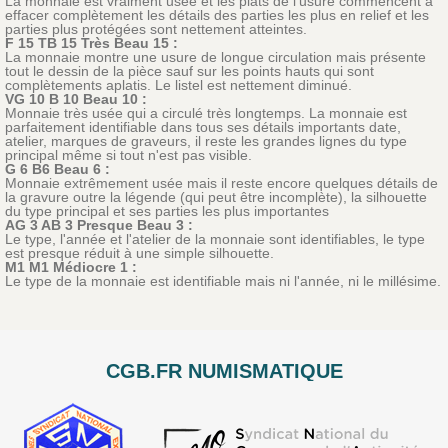
La monnaie est vraiment usée et les plats de l'usure commencent à
effacer complètement les détails des parties les plus en relief et les
parties plus protégées sont nettement atteintes.
F 15 TB 15 Très Beau 15 :
La monnaie montre une usure de longue circulation mais présente
tout le dessin de la pièce sauf sur les points hauts qui sont
complètements aplatis. Le listel est nettement diminué.
VG 10 B 10 Beau 10 :
Monnaie très usée qui a circulé très longtemps. La monnaie est
parfaitement identifiable dans tous ses détails importants date,
atelier, marques de graveurs, il reste les grandes lignes du type
principal même si tout n'est pas visible.
G 6 B6 Beau 6 :
Monnaie extrêmement usée mais il reste encore quelques détails de
la gravure outre la légende (qui peut être incomplète), la silhouette
du type principal et ses parties les plus importantes
AG 3 AB 3 Presque Beau 3 :
Le type, l'année et l'atelier de la monnaie sont identifiables, le type
est presque réduit à une simple silhouette.
M1 M1 Médiocre 1 :
Le type de la monnaie est identifiable mais ni l'année, ni le millésime.
CGB.FR NUMISMATIQUE