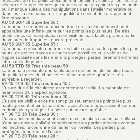
mais avec de très petits chocs de manipulation visibles à l'oeil nu. Le
velours de frappe est presque intact sauf sur les points les plus hauts
où il manque suite à des manipulations dans l'atelier monétaire ou
dans les circuits bancaires. La qualité du coin et de la frappe peut
être moyenne.
AU 58 SUP 58 Superbe 58 :
La monnaie n'a presque aucune trace de circulation mais il peut
apparaître une infime usure sur les points les plus hauts. De très
petits chocs de manipulation sont visibles mais la plus grande partie
du velours de frappe est encore présente.
AU 55 SUP 55 Superbe 55 :
La monnaie présente une très très faible usure sur les points les plus
hauts, de petites traces de chocs sont possibles et le velours de
frappe subsiste dans les endroits protégés, particulièrement entre les
lettres de la légende.
AU 50 TTB 50 Très très beau 50 :
La monnaie présente une faible usure sur les points les plus hauts,
de petites traces de chocs et est d'une manière générale très
agréable à regarder.
EF 45 TTB 45 Très très beau 45 :
L'usure due à la circulation est nettement visible. La monnaie est
néanmoins d'un aspect agréable.
EF 40 TTB 40 Très très beau 40 :
L'usure est visible et ce ne sont plus seulement les points les plus
hauts qui sont atteints mais des traces d'usure apparaissent sur des
endroits plus protégés. La pièce est encore agréable.
VF 30 TB 30 Très Beau 30 :
L'usure est immédiatement visible mais les plats causés par celle-ci
n'ont pas encore oblitéré complètement les parties atteintes comme
les mèches, la couronne de laurier ou l'oreille. Les parties plus
protégées montrent de l'usure.
VF 20 TB 20 Très beau 20 :