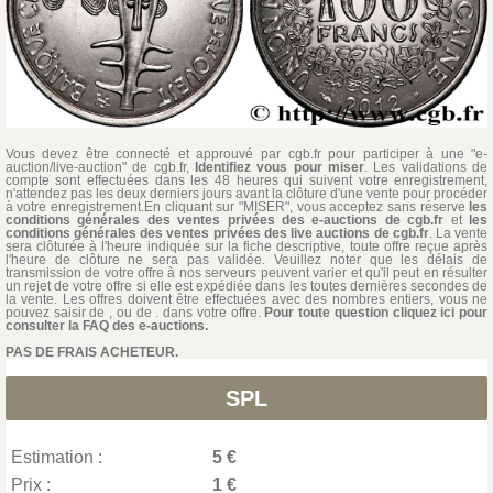
Vous devez être connecté et approuvé par cgb.fr pour participer à une "e-
auction/live-auction" de cgb.fr,
Identifiez vous pour miser
. Les validations de
compte sont effectuées dans les 48 heures qui suivent votre enregistrement,
n'attendez pas les deux derniers jours avant la clôture d'une vente pour procéder
à votre enregistrement.En cliquant sur "MISER", vous acceptez sans réserve
les
conditions générales des ventes privées des e-auctions de cgb.fr
et
les
conditions générales des ventes privées des live auctions de cgb.fr
. La vente
sera clôturée à l'heure indiquée sur la fiche descriptive, toute offre reçue après
l'heure de clôture ne sera pas validée. Veuillez noter que les délais de
transmission de votre offre à nos serveurs peuvent varier et qu'il peut en résulter
un rejet de votre offre si elle est expédiée dans les toutes dernières secondes de
la vente. Les offres doivent être effectuées avec des nombres entiers, vous ne
pouvez saisir de , ou de . dans votre offre.
Pour toute question cliquez ici pour
consulter la FAQ des e-auctions.
PAS DE FRAIS ACHETEUR.
SPL
Estimation :
5 €
Prix :
1 €