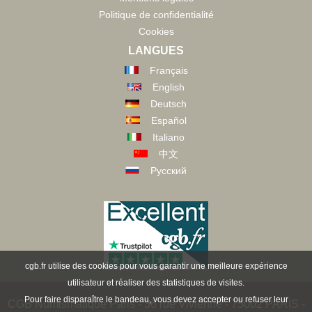
Politique de confidentialité
Cookies
LANGUES
Français
English
Deutsch
Español
Italiano
中文
Русский
cgb.fr utilise des cookies pour vous garantir une meilleure expérience
utilisateur et réaliser des statistiques de visites.
Pour faire disparaître le bandeau, vous devez accepter ou refuser leur
CGB Numismatique Paris - 36 rue Vivienne - 75002 PARIS -