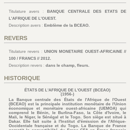
Titulature avers :
BANQUE CENTRALE DES ETATS DE
L’AFRIQUE DE L’OUEST.
Description avers :
Emblème de la BCEAO.
REVERS
Titulature revers :
UNION MONETAIRE OUEST-AFRICAINE //
100 / FRANCS // 2012.
Description revers :
dans le champ, fleurs.
HISTORIQUE
ÉTATS DE L'AFRIQUE DE L'OUEST (BCEAO)
(1956-)
La Banque centrale des États de l'Afrique de l'Ouest
(BCEAO) est la principale institution monétaire de l'Union
économique et monétaire ouest-africaine (UEMOA) qui
comprend le Bénin, le Burlina-Faso, la Côte d'Ivoire, le
Mali, le Niger, le Sénégal et le Togo. Son siège est situé à
Dakar. Elle fait suite à l'Institut d'émission de l'Afrique-
Occidentale française et du Togo. La Banque de France
garantit la convertibilité du Franc CFA en Franc français