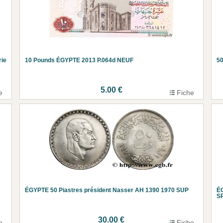
rie
10 Pounds ÉGYPTE 2013 P.064d NEUF
50
5.00 €
e
Fiche
ÉGYPTE 50 Piastres président Nasser AH 1390 1970 SUP
É
S
30.00 €
e
Fiche