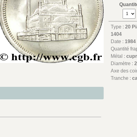
Quantit
Type :
20 P
1404
Date :
1984
Quantité fr
Métal :
cupr
Diamètre :
Axe des coi
Tranche :
c