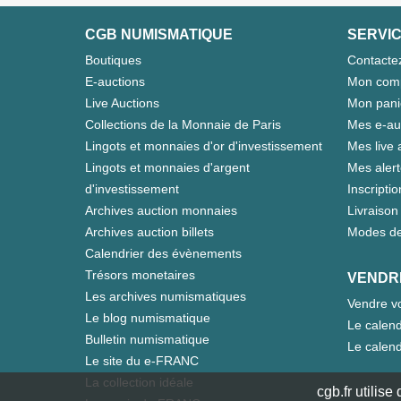
CGB NUMISMATIQUE
SERVIC
Boutiques
Contacte
E-auctions
Mon com
Live Auctions
Mon pani
Collections de la Monnaie de Paris
Mes e-au
Lingots et monnaies d'or d'investissement
Mes live 
Lingots et monnaies d'argent
Mes aler
d'investissement
Inscriptio
Archives auction monnaies
Livraison 
Archives auction billets
Modes de
Calendrier des évènements
Trésors monetaires
VENDR
Les archives numismatiques
Vendre vo
Le blog numismatique
Le calend
Bulletin numismatique
Le calend
Le site du e-FRANC
La collection idéale
cgb.fr utilis