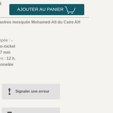
é
AJOUTER AU PANIER
iastres mosquée Mohamed-Ali du Caire AH
appée :
-
o-nickel
27 mm
ns :
12 h.
annelée
Signaler une erreur