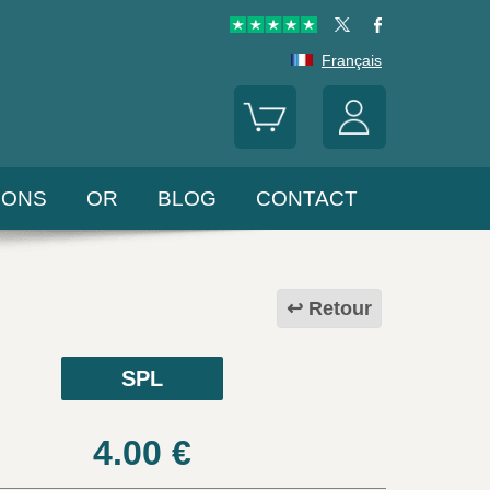
Français
LONS
OR
BLOG
CONTACT
Retour
SPL
4.00
€