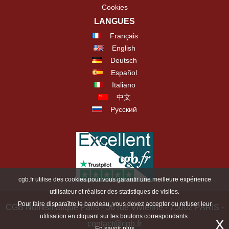
Cookies
LANGUES
Français
English
Deutsch
Español
Italiano
中文
Русский
cgb.fr utilise des cookies pour vous garantir une meilleure expérience
utilisateur et réaliser des statistiques de visites.
Pour faire disparaître le bandeau, vous devez accepter ou refuser leur
CGB Numismatique Paris - 36 rue Vivienne - 75002 PARIS -
utilisation en cliquant sur les boutons correspondants.
x
contact@cgb.fr
En savoir plus