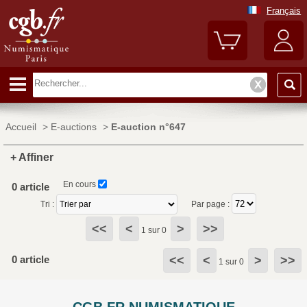
Français
Accueil
>
E-auctions
>
E-auction n°647
+ Affiner
En cours
0 article
Tri :
Par page :
<<
<
>
>>
1 sur 0
0 article
<<
<
>
>>
1 sur 0