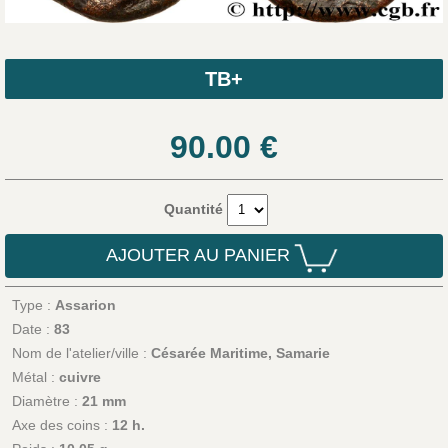
TB+
90.00
€
Quantité
AJOUTER AU PANIER
Type :
Assarion
Date :
83
Nom de l'atelier/ville :
Césarée Maritime, Samarie
Métal :
cuivre
Diamètre :
21 mm
Axe des coins :
12 h.