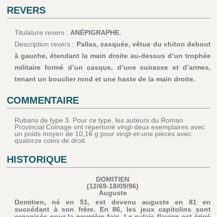
REVERS
Titulature revers :
ANÉPIGRAPHE.
Description revers :
Pallas, casquée, vêtue du chiton debout
à gauche, étendant la main droite au-dessus d’un trophée
militaire formé d’un casque, d’une cuirasse et d’armes,
tenant un bouclier rond et une haste de la main droite.
COMMENTAIRE
Rubans de type 3. Pour ce type, les auteurs du Roman
Provincial Coinage ont répertorié vingt-deux exemplaires avec
un poids moyen de 10,16 g pour vingt-et-une pièces avec
quatorze coins de droit.
HISTORIQUE
DOMITIEN
(12/69-18/09/96)
Auguste
Domitien, né en 51, est devenu auguste en 81 en
succédant à son frère. En 86, les jeux capitolins sont
organisés pour la première fois. Le palais flavien est érigé