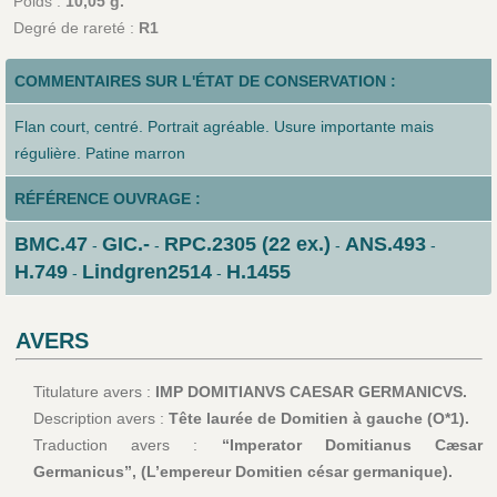
Poids :
10,05 g.
Degré de rareté :
R1
COMMENTAIRES SUR L'ÉTAT DE CONSERVATION :
Flan court, centré. Portrait agréable. Usure importante mais
régulière. Patine marron
RÉFÉRENCE OUVRAGE :
BMC.47
GIC.-
RPC.2305 (22 ex.)
ANS.493
-
-
-
-
H.749
Lindgren2514
H.1455
-
-
AVERS
Titulature avers :
IMP DOMITIANVS CAESAR GERMANICVS.
Description avers :
Tête laurée de Domitien à gauche (O*1).
Traduction avers :
“Imperator Domitianus Cæsar
Germanicus”, (L’empereur Domitien césar germanique).