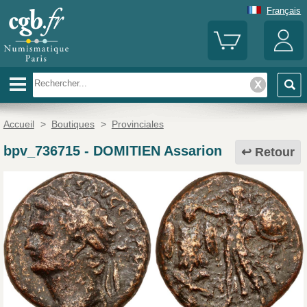
Français
Accueil
>
Boutiques
>
Provinciales
bpv_736715
-
DOMITIEN Assarion
Retour