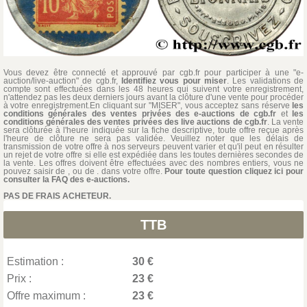
Vous devez être connecté et approuvé par cgb.fr pour participer à une "e-
auction/live-auction" de cgb.fr,
Identifiez vous pour miser
. Les validations de
compte sont effectuées dans les 48 heures qui suivent votre enregistrement,
n'attendez pas les deux derniers jours avant la clôture d'une vente pour procéder
à votre enregistrement.En cliquant sur "MISER", vous acceptez sans réserve
les
conditions générales des ventes privées des e-auctions de cgb.fr
et
les
conditions générales des ventes privées des live auctions de cgb.fr
. La vente
sera clôturée à l'heure indiquée sur la fiche descriptive, toute offre reçue après
l'heure de clôture ne sera pas validée. Veuillez noter que les délais de
transmission de votre offre à nos serveurs peuvent varier et qu'il peut en résulter
un rejet de votre offre si elle est expédiée dans les toutes dernières secondes de
la vente. Les offres doivent être effectuées avec des nombres entiers, vous ne
pouvez saisir de , ou de . dans votre offre.
Pour toute question cliquez ici pour
consulter la FAQ des e-auctions.
PAS DE FRAIS ACHETEUR.
TTB
Estimation :
30 €
Prix :
23 €
Offre maximum :
23 €