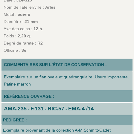
Nom de l'atelier/ville :
Arles
Métal :
cuivre
Diamètre :
21 mm
Axe des coins :
12 h.
Poids :
2,20 g.
Degré de rareté :
R2
Officine :
3e
COMMENTAIRES SUR L'ÉTAT DE CONSERVATION :
Exemplaire sur un flan ovale et quadrangulaire. Usure importante.
Patine marron
RÉFÉRENCE OUVRAGE :
AMA.235
F.131
RIC.57
EMA.4 /14
-
-
-
PEDIGREE :
Exemplaire provenant de la collection A-M Schmitt-Cadet