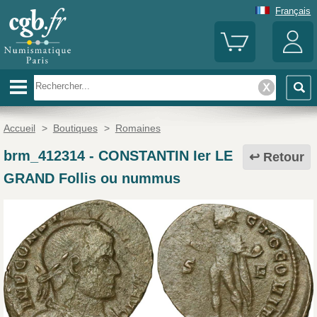
Français
Accueil
>
Boutiques
>
Romaines
brm_412314
-
CONSTANTIN Ier LE
Retour
GRAND Follis ou nummus