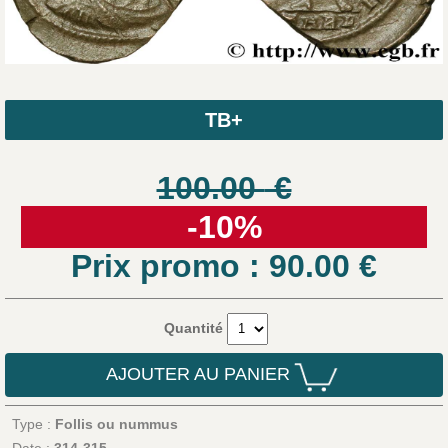
TB+
100.00
€
-10%
Prix promo : 90.00
€
Quantité
AJOUTER AU PANIER
Type :
Follis ou nummus
Date :
314-315