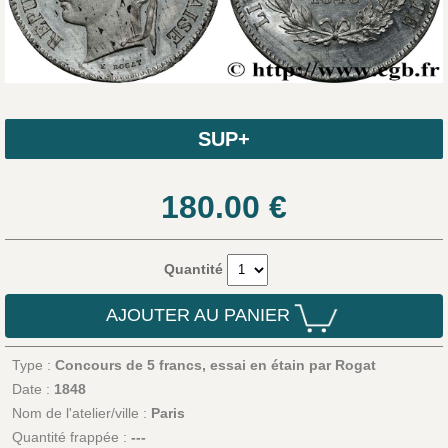
SUP+
180.00
€
Quantité
AJOUTER AU PANIER
Type :
Concours de 5 francs, essai en étain par Rogat
Date :
1848
Nom de l'atelier/ville :
Paris
Quantité frappée :
---