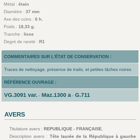
Métal :
étain
Diamètre :
37 mm
Axe des coins :
6 h.
Poids :
18,33 g.
Tranche :
lisse
Degré de rareté :
R1
COMMENTAIRES SUR L'ÉTAT DE CONSERVATION :
Traces de nettoyage, présence de traits, et petites tâches noires
RÉFÉRENCE OUVRAGE :
VG.3091 var.
Maz.1300 a
G.711
-
-
AVERS
Titulature avers :
REPUBLIQUE - FRANÇAISE.
Description avers :
Tête laurée de la République à gauche