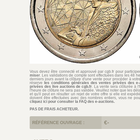
Vous devez être connecté et approuvé par cgb.fr pour participer 
miser
. Les validations de compte sont effectuées dans les 48 he
derniers jours avant la clôture d'une vente pour procéder à vot
réserve
les conditions générales des ventes privées des e-
privées des live auctions de cgb.fr
. La vente sera clôturée à l
l'heure de clôture ne sera pas validée. Veuillez noter que les dél
et qu'il peut en résulter un rejet de votre offre si elle est exp
doivent être effectuées avec des nombres entiers, vous ne pouv
cliquez ici pour consulter la FAQ des e-auctions.
PAS DE FRAIS ACHETEUR.
€-
RÉFÉRENCE OUVRAGE :