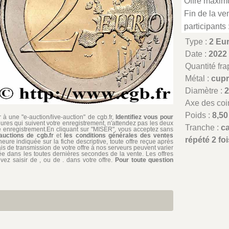
Offre maxim
Fin de la ven
participants 
Type :
2 E
Date :
2022
Quantité fr
Métal :
cupr
Diamètre :
Axe des coi
Poids :
8,50
à une "e-auction/live-auction" de cgb.fr,
Identifiez vous pour
ures qui suivent votre enregistrement, n'attendez pas les deux
Tranche :
c
re enregistrement.En cliquant sur "MISER", vous acceptez sans
auctions de cgb.fr
et
les conditions générales des ventes
répété 2 fo
'heure indiquée sur la fiche descriptive, toute offre reçue après
ais de transmission de votre offre à nos serveurs peuvent varier
édiée dans les toutes dernières secondes de la vente. Les offres
ez saisir de , ou de . dans votre offre.
Pour toute question