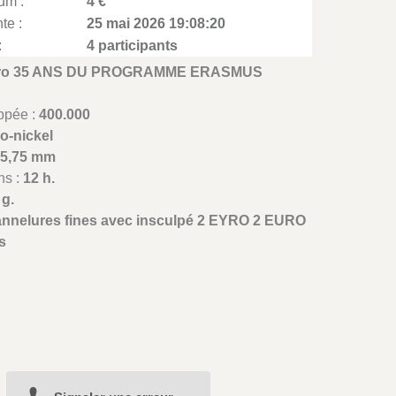
um :
4 €
te :
25 mai 2026 19:08:20
:
4 participants
uro 35 ANS DU PROGRAMME ERASMUS
appée :
400.000
o-nickel
25,75 mm
ns :
12 h.
 g.
annelures fines avec insculpé 2 EYRO 2 EURO
is