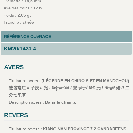
Diamètre :
18,5 mm
Axe des coins :
12 h.
Poids :
2,65 g.
Tranche :
striée
RÉFÉRENCE OUVRAGE :
KM20/142a.4
AVERS
Titulature avers :
(LÉGENDE EN CHINOIS ET EN MANDCHOU)
造省南江 // 子庚 // 光 / ᠪᠠᡩᠠᡵᠠᠩᡤᠠ / 寶 ᠶᡠᠸᠠᠨ ᠪᠣᠣ 元 / ᡩᠣᡵᠣ 緒 // 二
分七平庫.
Description avers :
Dans le champ.
REVERS
Titulature revers :
KIANG NAN PROVINCE 7.2 CANDAREENS .