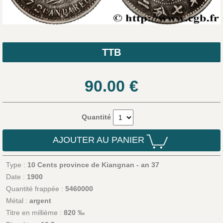
TTB
90.00
€
Quantité
AJOUTER AU PANIER
Type :
10 Cents province de Kiangnan - an 37
Date :
1900
Quantité frappée :
5460000
Métal :
argent
Titre en millième :
820 ‰