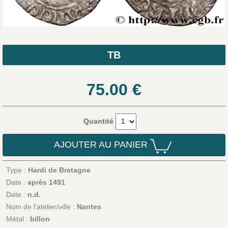
TB
75.00
€
Quantité
AJOUTER AU PANIER
Type :
Hardi de Bretagne
Date :
après 1491
Date :
n.d.
Nom de l'atelier/ville :
Nantes
Métal :
billon