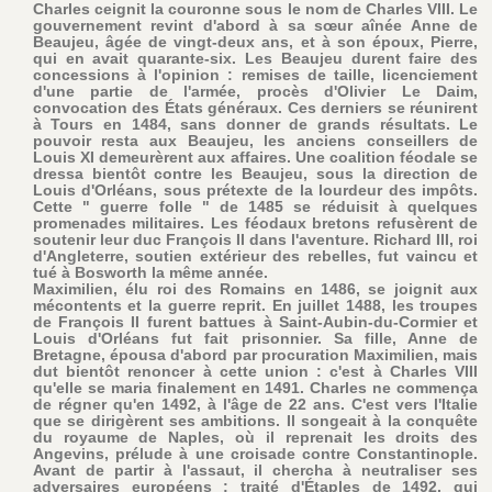
Charles ceignit la couronne sous le nom de Charles VIII. Le
gouvernement revint d'abord à sa sœur aînée Anne de
Beaujeu, âgée de vingt-deux ans, et à son époux, Pierre,
qui en avait quarante-six. Les Beaujeu durent faire des
concessions à l'opinion : remises de taille, licenciement
d'une partie de l'armée, procès d'Olivier Le Daim,
convocation des États généraux. Ces derniers se réunirent
à Tours en 1484, sans donner de grands résultats. Le
pouvoir resta aux Beaujeu, les anciens conseillers de
Louis XI demeurèrent aux affaires. Une coalition féodale se
dressa bientôt contre les Beaujeu, sous la direction de
Louis d'Orléans, sous prétexte de la lourdeur des impôts.
Cette " guerre folle " de 1485 se réduisit à quelques
promenades militaires. Les féodaux bretons refusèrent de
soutenir leur duc François II dans l'aventure. Richard III, roi
d'Angleterre, soutien extérieur des rebelles, fut vaincu et
tué à Bosworth la même année.
Maximilien, élu roi des Romains en 1486, se joignit aux
mécontents et la guerre reprit. En juillet 1488, les troupes
de François II furent battues à Saint-Aubin-du-Cormier et
Louis d'Orléans fut fait prisonnier. Sa fille, Anne de
Bretagne, épousa d'abord par procuration Maximilien, mais
dut bientôt renoncer à cette union : c'est à Charles VIII
qu'elle se maria finalement en 1491. Charles ne commença
de régner qu'en 1492, à l'âge de 22 ans. C'est vers l'Italie
que se dirigèrent ses ambitions. Il songeait à la conquête
du royaume de Naples, où il reprenait les droits des
Angevins, prélude à une croisade contre Constantinople.
Avant de partir à l'assaut, il chercha à neutraliser ses
adversaires européens : traité d'Étaples de 1492, qui