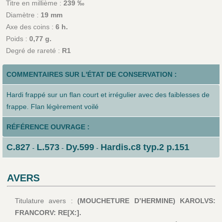
Titre en millième :
239 ‰
Diamètre :
19 mm
Axe des coins :
6 h.
Poids :
0,77 g.
Degré de rareté :
R1
COMMENTAIRES SUR L'ÉTAT DE CONSERVATION :
Hardi frappé sur un flan court et irrégulier avec des faiblesses de
frappe. Flan légèrement voilé
RÉFÉRENCE OUVRAGE :
C.827
L.573
Dy.599
Hardis.c8 typ.2 p.151
-
-
-
AVERS
Titulature avers :
(MOUCHETURE D’HERMINE) KAROLVS:
FRANCORV: RE[X:].