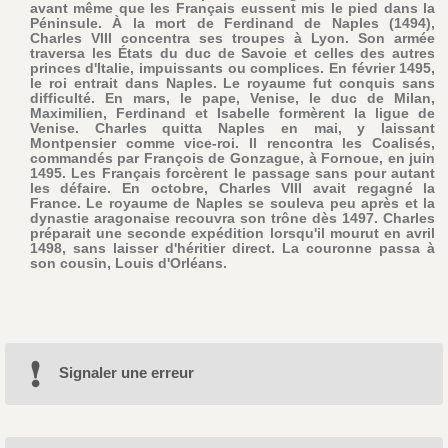
avant même que les Français eussent mis le pied dans la
Péninsule. À la mort de Ferdinand de Naples (1494),
Charles VIII concentra ses troupes à Lyon. Son armée
traversa les États du duc de Savoie et celles des autres
princes d'Italie, impuissants ou complices. En février 1495,
le roi entrait dans Naples. Le royaume fut conquis sans
difficulté. En mars, le pape, Venise, le duc de Milan,
Maximilien, Ferdinand et Isabelle formèrent la ligue de
Venise. Charles quitta Naples en mai, y laissant
Montpensier comme vice-roi. Il rencontra les Coalisés,
commandés par François de Gonzague, à Fornoue, en juin
1495. Les Français forcèrent le passage sans pour autant
les défaire. En octobre, Charles VIII avait regagné la
France. Le royaume de Naples se souleva peu après et la
dynastie aragonaise recouvra son trône dès 1497. Charles
préparait une seconde expédition lorsqu'il mourut en avril
1498, sans laisser d'héritier direct. La couronne passa à
son cousin, Louis d'Orléans.
Signaler une erreur