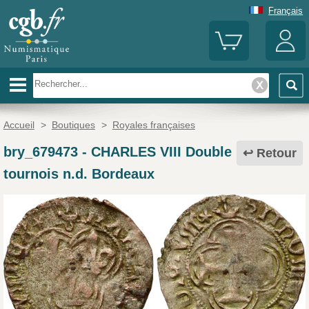
Français
Accueil
>
Boutiques
>
Royales françaises
bry_679473
-
CHARLES VIII Double
Retour
tournois n.d. Bordeaux