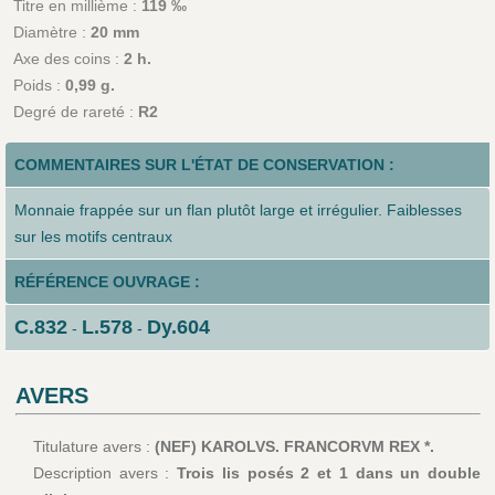
Titre en millième :
119 ‰
Diamètre :
20 mm
Axe des coins :
2 h.
Poids :
0,99 g.
Degré de rareté :
R2
COMMENTAIRES SUR L'ÉTAT DE CONSERVATION :
Monnaie frappée sur un flan plutôt large et irrégulier. Faiblesses
sur les motifs centraux
RÉFÉRENCE OUVRAGE :
C.832
L.578
Dy.604
-
-
AVERS
Titulature avers :
(NEF) KAROLVS. FRANCORVM REX *.
Description avers :
Trois lis posés 2 et 1 dans un double