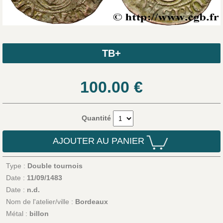
TB+
100.00
€
Quantité
AJOUTER AU PANIER
Type :
Double tournois
Date :
11/09/1483
Date :
n.d.
Nom de l'atelier/ville :
Bordeaux
Métal :
billon