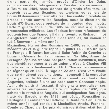
d'une partie de l'armée, procès d'Olivier Le Daim,
convocation des États généraux. Ces derniers se réunirent
à Tours en 1484, sans donner de grands résultats. Le
pouvoir resta aux Beaujeu, les anciens conseillers de
Louis XI demeurèrent aux affaires. Une coalition féodale se
dressa bientôt contre les Beaujeu, sous la direction de
Louis d'Orléans, sous prétexte de la lourdeur des impôts.
Cette " guerre folle " de 1485 se réduisit à quelques
promenades militaires. Les féodaux bretons refusèrent de
soutenir leur duc François II dans l'aventure. Richard III, roi
d'Angleterre, soutien extérieur des rebelles, fut vaincu et
tué à Bosworth la même année.
Maximilien, élu roi des Romains en 1486, se joignit aux
mécontents et la guerre reprit. En juillet 1488, les troupes
de François II furent battues à Saint-Aubin-du-Cormier et
Louis d'Orléans fut fait prisonnier. Sa fille, Anne de
Bretagne, épousa d'abord par procuration Maximilien, mais
dut bientôt renoncer à cette union : c'est à Charles VIII
qu'elle se maria finalement en 1491. Charles ne commença
de régner qu'en 1492, à l'âge de 22 ans. C'est vers l'Italie
que se dirigèrent ses ambitions. Il songeait à la conquête
du royaume de Naples, où il reprenait les droits des
Angevins, prélude à une croisade contre Constantinople.
Avant de partir à l'assaut, il chercha à neutraliser ses
adversaires européens : traité d'Étaples de 1492, qui
achetait le retrait des Anglais, qui assiégeaient Boulogne,
traité de Barcelone de 1493, qui cédait Roussillon et
Cerdagne à Ferdinand le Catholique, traité de Senlis de la
même année, qui rendait à Maximilien Artois, Franche-
Comté et Charolais. Le prix du mirage italien était lourd