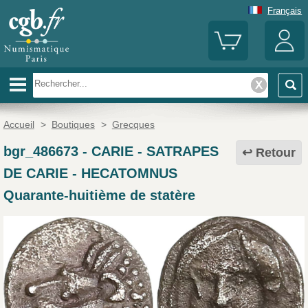
Français
Accueil
>
Boutiques
>
Grecques
bgr_486673
-
CARIE - SATRAPES
Retour
DE CARIE - HECATOMNUS
Quarante-huitième de statère