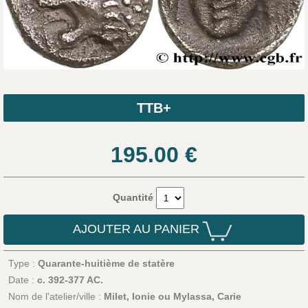
TTB+
195.00
€
Quantité
AJOUTER AU PANIER
Type :
Quarante-huitième de statère
Date :
c. 392-377 AC.
Nom de l'atelier/ville :
Milet, Ionie ou Mylassa, Carie