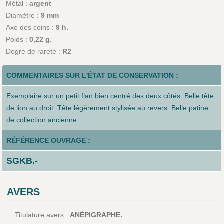
Métal :
argent
Diamètre :
9 mm
Axe des coins :
9 h.
Poids :
0,22 g.
Degré de rareté :
R2
COMMENTAIRES SUR L'ÉTAT DE CONSERVATION :
Exemplaire sur un petit flan bien centré des deux côtés. Belle tête
de lion au droit. Tête légèrement stylisée au revers. Belle patine
de collection ancienne
RÉFÉRENCE OUVRAGE :
SGKB.-
AVERS
Titulature avers :
ANÉPIGRAPHE.