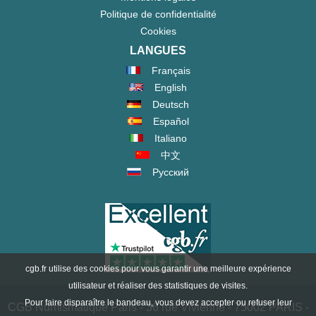
Politique de confidentialité
Cookies
LANGUES
Français
English
Deutsch
Español
Italiano
中文
Русский
cgb.fr utilise des cookies pour vous garantir une meilleure expérience
utilisateur et réaliser des statistiques de visites.
Pour faire disparaître le bandeau, vous devez accepter ou refuser leur
CGB Numismatique Paris - 36 rue Vivienne - 75002 PARIS -