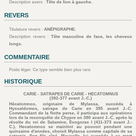
Description avers :
Tête de lion à gauche.
REVERS
Titulature revers :
ANÉPIGRAPHE.
Description revers :
Tête masculine de face, les cheveux
longs.
COMMENTAIRE
Poids léger. Ce type semble bien plus rare.
HISTORIQUE
CARIE - SATRAPES DE CARIE - HECATOMNUS
(392-377 avant J.-C.)
Hécatomnos, originaire de Mylassa, succéda à
Hyssaldomos, satrape de Carie en 395 avant J.-C.
Commandant de la flotte perse, il participa aux opérations
lors de la reconquête de Chypre en 390 avant J.-C. après la
révolte du roi de Salamine, Evogoras I (411-373 avant J.-
C.). Hecatomnos se maintint au pouvoir pendant une
quinzaine d'années, choisit Mylassa comme capitale de sa
satrapie. Son fils aîné, Mausolle, lui succéda à sa mort