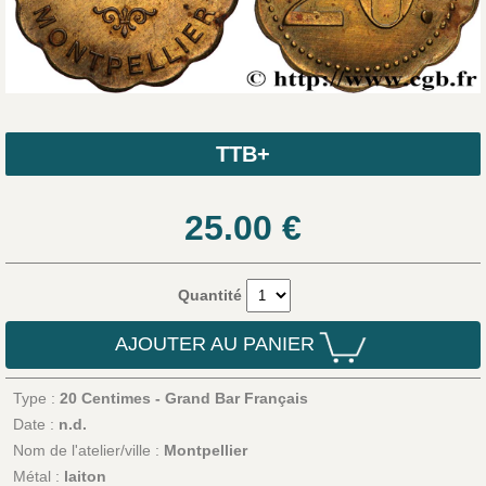
TTB+
25.00
€
Quantité
AJOUTER AU PANIER
Type :
20 Centimes - Grand Bar Français
Date :
n.d.
Nom de l'atelier/ville :
Montpellier
Métal :
laiton