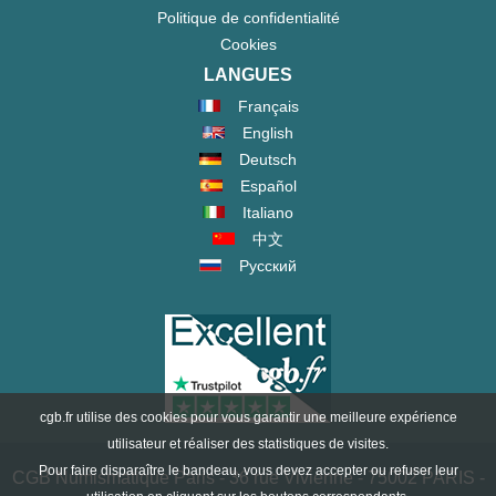
Politique de confidentialité
Cookies
LANGUES
Français
English
Deutsch
Español
Italiano
中文
Русский
cgb.fr utilise des cookies pour vous garantir une meilleure expérience
utilisateur et réaliser des statistiques de visites.
Pour faire disparaître le bandeau, vous devez accepter ou refuser leur
CGB Numismatique Paris - 36 rue Vivienne - 75002 PARIS -