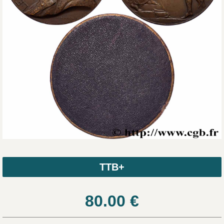
TTB+
80.00
€