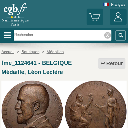
Français
Accueil
>
Boutiques
>
Médailles
fme_1124641
-
BELGIQUE
Retour
Médaille, Léon Leclère