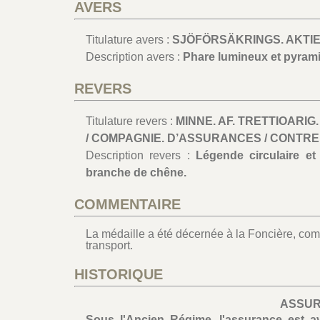
AVERS
Titulature avers :
SJÖFÖRSÄKRINGS. AKTIE
Description avers :
Phare lumineux et pyram
REVERS
Titulature revers :
MINNE. AF. TRETTIOARIG.
/ COMPAGNIE. D’ASSURANCES / CONTRE.
Description revers :
Légende circulaire e
branche de chêne.
COMMENTAIRE
La médaille a été décernée à la Foncière, co
transport.
HISTORIQUE
ASSU
Sous l'Ancien Régime, l'assurance est av