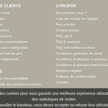
E CLIENTS
A PROPOS
z nous
Qui sommes nous ?
pte
Liste des emails de l'équipe
er
Nos activités
ctions
Contact presse
auctions
FAQ cgb.fr
tes numismatiques
FAQ E-auctions
n aux mailing listes
FAQ internet/live auctions
et frais de port
Conditions générales de vente
 règlements
Conditions d'utilisation e-auctions
Conditions d'utilisation Internet/Li
Mentions légales
E
Politique de confidentialité
s monnaies/billets
Cookies
rier des auctions monnaies
rier des auctions billets
e des cookies pour vous garantir une meilleure expérience utilisate
des statistiques de visites.
paraître le bandeau, vous devez accepter ou refuser leur utilisat