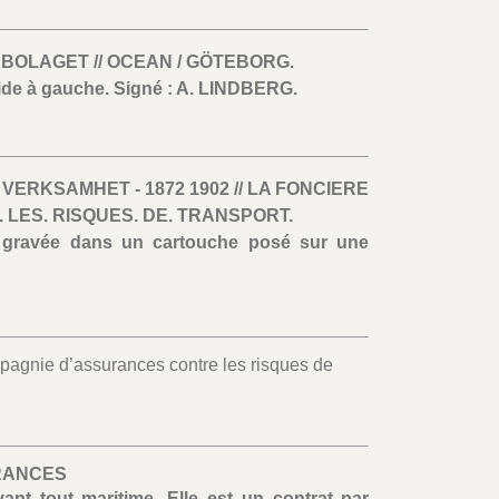
BOLAGET // OCEAN / GÖTEBORG.
ide à gauche. Signé : A. LINDBERG.
 VERKSAMHET - 1872 1902 // LA FONCIERE
 LES. RISQUES. DE. TRANSPORT.
t gravée dans un cartouche posé sur une
mpagnie d’assurances contre les risques de
RANCES
ant tout maritime. Elle est un contrat par