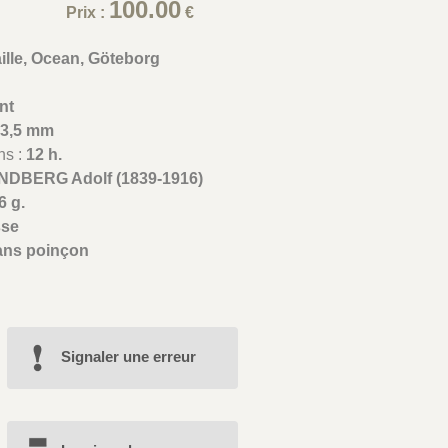
100.00
Prix :
€
ille, Ocean, Göteborg
nt
43,5 mm
ns :
12 h.
INDBERG Adolf (1839-1916)
6 g.
sse
ans poinçon
Signaler une erreur