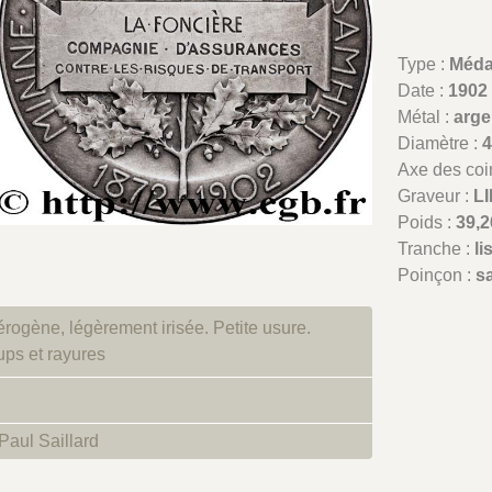
Type :
Méda
Date :
1902
Métal :
arge
Diamètre :
Axe des coi
Graveur :
L
Poids :
39,2
Tranche :
li
Poinçon :
s
érogène, légèrement irisée. Petite usure.
ps et rayures
Paul Saillard