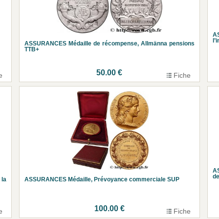
A
l’
ASSURANCES Médaille de récompense, Allmänna pensions
TTB+
50.00 €
e
Fiche
AS
de
la
ASSURANCES Médaille, Prévoyance commerciale SUP
100.00 €
e
Fiche