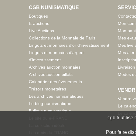
CGB NUMISMATIQUE
SERVIC
Boutiques
Contacte
E-auctions
Mon com
Live Auctions
Mon pani
Collections de la Monnaie de Paris
Mes e-au
Lingots et monnaies d'or d'investissement
Mes live 
Lingots et monnaies d'argent
Mes aler
d'investissement
Inscriptio
Archives auction monnaies
Livraison 
Archives auction billets
Modes de
Calendrier des évènements
Trésors monetaires
VENDR
Les archives numismatiques
Vendre vo
Le blog numismatique
Le calend
Bulletin numismatique
Le calend
cgb.fr utilis
Le site du e-FRANC
La collection idéale
Pour faire dis
Les amis du FRANC