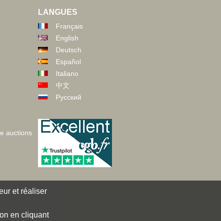
LANGUES
Français
English
Deutsch
Español
Italiano
中文
Русский
ve auctions
ur et réaliser
ion en cliquant