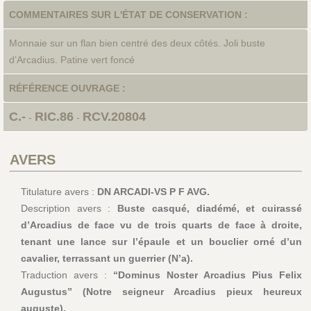
COMMENTAIRES SUR L'ÉTAT DE CONSERVATION :
Monnaie sur un flan bien centré des deux côtés. Joli buste
d’Arcadius. Patine vert foncé
RÉFÉRENCE OUVRAGE :
C.-
RIC.86
RCV.20804
-
-
AVERS
Titulature avers :
DN ARCADI-VS P F AVG.
Description avers :
Buste casqué, diadémé, et cuirassé
d’Arcadius de face vu de trois quarts de face à droite,
tenant une lance sur l’épaule et un bouclier orné d’un
cavalier, terrassant un guerrier (N’a).
Traduction avers :
“Dominus Noster Arcadius Pius Felix
Augustus” (Notre seigneur Arcadius pieux heureux
auguste).