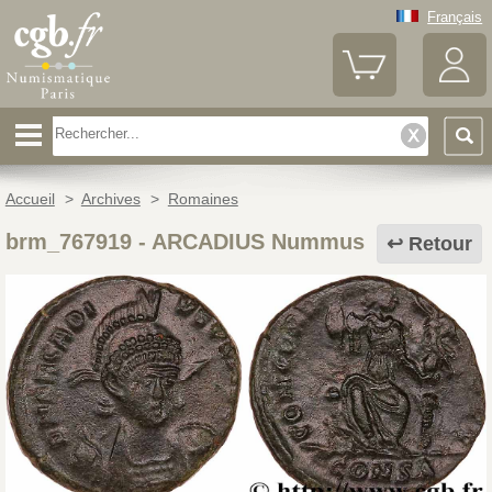
Français
Accueil
>
Archives
>
Romaines
brm_767919
-
ARCADIUS Nummus
Retour