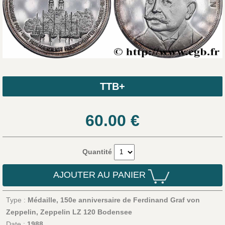
TTB+
60.00
€
Quantité
AJOUTER AU PANIER
Type :
Médaille, 150e anniversaire de Ferdinand Graf von
Zeppelin, Zeppelin LZ 120 Bodensee
Date :
1988