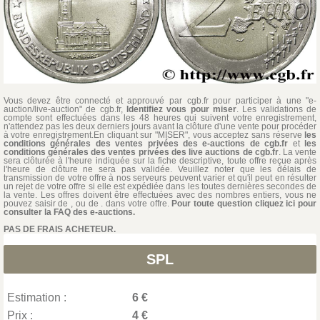
Vous devez être connecté et approuvé par cgb.fr pour participer à une "e-
auction/live-auction" de cgb.fr,
Identifiez vous pour miser
. Les validations de
compte sont effectuées dans les 48 heures qui suivent votre enregistrement,
n'attendez pas les deux derniers jours avant la clôture d'une vente pour procéder
à votre enregistrement.En cliquant sur "MISER", vous acceptez sans réserve
les
conditions générales des ventes privées des e-auctions de cgb.fr
et
les
conditions générales des ventes privées des live auctions de cgb.fr
. La vente
sera clôturée à l'heure indiquée sur la fiche descriptive, toute offre reçue après
l'heure de clôture ne sera pas validée. Veuillez noter que les délais de
transmission de votre offre à nos serveurs peuvent varier et qu'il peut en résulter
un rejet de votre offre si elle est expédiée dans les toutes dernières secondes de
la vente. Les offres doivent être effectuées avec des nombres entiers, vous ne
pouvez saisir de , ou de . dans votre offre.
Pour toute question cliquez ici pour
consulter la FAQ des e-auctions.
PAS DE FRAIS ACHETEUR.
SPL
Estimation :
6 €
Prix :
4 €