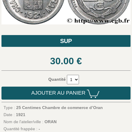
SUP
30.00
€
Quantité
AJOUTER AU PANIER
Type :
25 Centimes Chambre de commerce d’Oran
Date :
1921
Nom de l'atelier/ville :
ORAN
Quantité frappée :
-