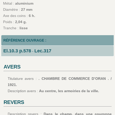
Métal :
aluminium
Diamètre :
27 mm
Axe des coins :
6 h.
Poids :
2,04 g.
Tranche :
lisse
RÉFÉRENCE OUVRAGE :
El.10.3 p.578
Lec.317
-
AVERS
Titulature avers :
. CHAMBRE DE COMMERCE D’ORAN . /
1921.
Description avers :
Au centre, les armoiries de la ville.
REVERS
Description revers :
Dans le champ, dans une couronne