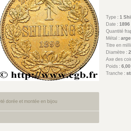
Type :
1 Shi
Date :
1896
Quantité fr
Métal :
arge
Titre en mil
Diamètre :
Axe des coi
Poids :
6,00
Tranche :
st
té dorée et montée en bijou