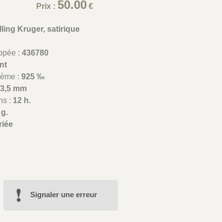
50.00
Prix :
€
lling Kruger, satirique
appée :
436780
nt
lième :
925 ‰
23,5 mm
ns :
12 h.
 g.
riée
Signaler une erreur