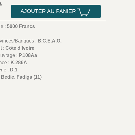
é
AJOUTER AU PANIER
le :
5000 Francs
ovinces/Banques :
B.C.E.A.O.
t :
Côte d'Ivoire
ouvrage :
P.108Aa
nce :
K.286A
rie :
D.1
:
Bedie, Fadiga (11)