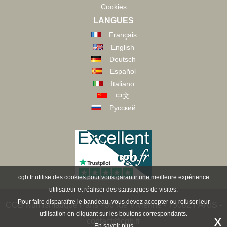
Cookies
LANGUES
Français
English
Deutsch
Español
Italiano
中文
Русский
cgb.fr utilise des cookies pour vous garantir une meilleure expérience
utilisateur et réaliser des statistiques de visites.
Pour faire disparaître le bandeau, vous devez accepter ou refuser leur
CGB Numismatique Paris - 36 rue Vivienne - 75002 PARIS -
utilisation en cliquant sur les boutons correspondants.
x
contact@cgb.fr
En savoir plus