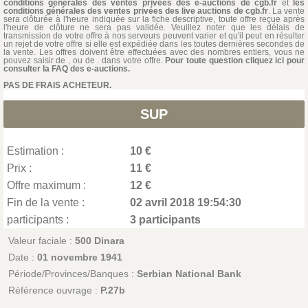
conditions générales des ventes privées des e-auctions de cgb.fr
et
les
conditions générales des ventes privées des live auctions de cgb.fr
. La vente
sera clôturée à l'heure indiquée sur la fiche descriptive, toute offre reçue après
l'heure de clôture ne sera pas validée. Veuillez noter que les délais de
transmission de votre offre à nos serveurs peuvent varier et qu'il peut en résulter
un rejet de votre offre si elle est expédiée dans les toutes dernières secondes de
la vente. Les offres doivent être effectuées avec des nombres entiers, vous ne
pouvez saisir de , ou de . dans votre offre.
Pour toute question cliquez ici pour
consulter la FAQ des e-auctions.
PAS DE FRAIS ACHETEUR.
SUP
Estimation :
10 €
Prix :
11 €
Offre maximum :
12 €
Fin de la vente :
02 avril 2018 19:54:30
participants :
3 participants
Valeur faciale :
500 Dinara
Date :
01 novembre 1941
Période/Provinces/Banques :
Serbian National Bank
Référence ouvrage :
P.27b