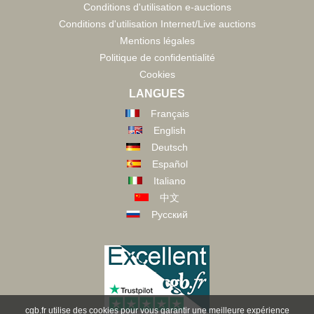
Conditions d'utilisation e-auctions
Conditions d'utilisation Internet/Live auctions
Mentions légales
Politique de confidentialité
Cookies
LANGUES
Français
English
Deutsch
Español
Italiano
中文
Русский
cgb.fr utilise des cookies pour vous garantir une meilleure expérience