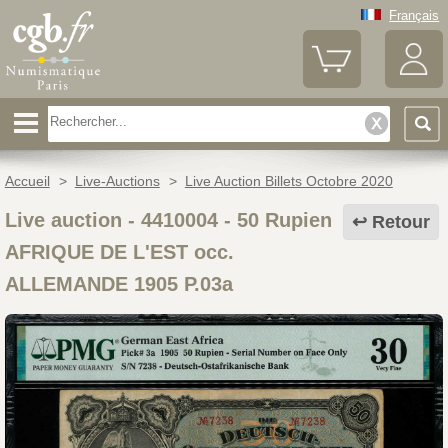
Français
Accueil
>
Live-Auctions
>
Live Auction Billets Octobre 2020
Live auction - 4410004
-
50 Rupien
Retour
AFRIQUE DE L'EST occ.
ALLEMANDE 1905 P.03a