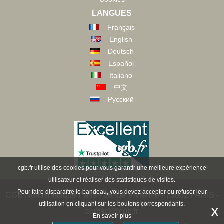
LANGUES
Français
English
Deutsch
Español
Italiano
中文
Русский
cgb.fr utilise des cookies pour vous garantir une meilleure expérience
utilisateur et réaliser des statistiques de visites.
Pour faire disparaître le bandeau, vous devez accepter ou refuser leur
CGB Numismatique Paris - 36 rue Vivienne - 75002 PARIS -
utilisation en cliquant sur les boutons correspondants.
x
contact@cgb.fr
En savoir plus