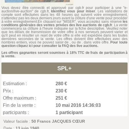
Vous devez être connecté et approuvé par cgb.fr pour participer à une "e-
auction/live-auction" de cgb.fr,
Identifiez vous pour miser
. Les validations de
compte sont effectuées dans les 48 heures qui suivent votre enregistrement,
n'attendez pas les deux derniers jours avant la clôture d'une vente pour procéder
à votre enregistrement.En cliquant sur "MISER", vous acceptez sans réserve
les
conditions générales des ventes privées des live auctions de cgb.fr
. La vente
commencera sa clôture à l'heure indiquée sur la fiche descriptive. Veuillez noter
que les délais de transmission de votre offre à nos serveurs peuvent varier et
qu'il peut en résulter un rejet de votre offre si elle est expédiée dans les toutes
dernières secondes de la vente. Les offres doivent être effectuées avec des
nombres entiers, vous ne pouvez saisir de , ou de . dans votre offre.
Pour toute
question cliquez ici pour consulter la FAQ des live auctions.
Les offres gagnantes seront soumises à 18% TTC de frais de participation à
la vente.
SPL+
Estimation :
280 €
Prix :
230 €
Offre maximum :
251 €
Fin de la vente :
10 mai 2016 14:36:03
participants :
1 participant
Valeur faciale :
50 Francs JACQUES CŒUR
Date :
13 juin 1940