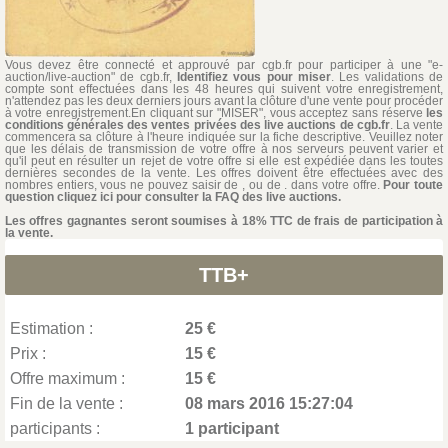
Vous devez être connecté et approuvé par cgb.fr pour participer à une "e-
auction/live-auction" de cgb.fr,
Identifiez vous pour miser
. Les validations de
compte sont effectuées dans les 48 heures qui suivent votre enregistrement,
n'attendez pas les deux derniers jours avant la clôture d'une vente pour procéder
à votre enregistrement.En cliquant sur "MISER", vous acceptez sans réserve
les
conditions générales des ventes privées des live auctions de cgb.fr
. La vente
commencera sa clôture à l'heure indiquée sur la fiche descriptive. Veuillez noter
que les délais de transmission de votre offre à nos serveurs peuvent varier et
qu'il peut en résulter un rejet de votre offre si elle est expédiée dans les toutes
dernières secondes de la vente. Les offres doivent être effectuées avec des
nombres entiers, vous ne pouvez saisir de , ou de . dans votre offre.
Pour toute
question cliquez ici pour consulter la FAQ des live auctions.
Les offres gagnantes seront soumises à 18% TTC de frais de participation à
la vente.
TTB+
Estimation :
25 €
Prix :
15 €
Offre maximum :
15 €
Fin de la vente :
08 mars 2016 15:27:04
participants :
1 participant