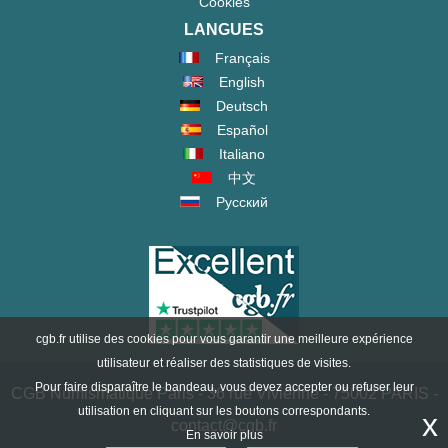
Cookies
LANGUES
Français
English
Deutsch
Español
Italiano
中文
Русский
cgb.fr utilise des cookies pour vous garantir une meilleure expérience
utilisateur et réaliser des statistiques de visites.
Pour faire disparaître le bandeau, vous devez accepter ou refuser leur
CGB Numismatique Paris - 36 rue Vivienne - 75002 PARIS -
utilisation en cliquant sur les boutons correspondants.
x
contact@cgb.fr
En savoir plus