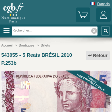
Français
Accueil
>
Boutiques
>
Billets
543055
-
5 Reais BRÉSIL 2010
Retour
P.253b
NON CONTRACTUELLE
* IMAGE