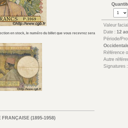
Quantit
Valeur facia
Date :
12 a
ection en stock, le numéro du billet que vous recevrez sera
Période/Pr
Occidental
Référence 
Autre référe
Signatures 
FRANÇAISE (1895-1958)