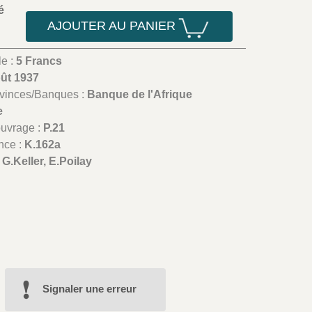
é
AJOUTER AU PANIER
le :
5 Francs
oût 1937
ovinces/Banques :
Banque de l'Afrique
e
ouvrage :
P.21
nce :
K.162a
:
G.Keller, E.Poilay
Signaler une erreur