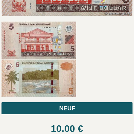
NEUF
10.00
€