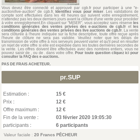
Vous devez être connecté et approuvé par cgb.fr pour participer à une "e-
auction/live-auction" de cgb.fr,
Identifiez vous pour miser
. Les validations de
compte sont effectuées dans les 48 heures qui suivent votre enregistrement,
n'attendez pas les deux derniers jours avant la clôture d'une vente pour procéder
à votre enregistrement.En cliquant sur "MISER", vous acceptez sans réserve
les
conditions générales des ventes privées des e-auctions de cgb.fr
et
les
conditions générales des ventes privées des live auctions de cgb.fr
. La vente
sera clôturée à l'heure indiquée sur la fiche descriptive, toute offre reçue après
l'heure de clôture ne sera pas validée. Veuillez noter que les délais de
transmission de votre offre à nos serveurs peuvent varier et qu'il peut en résulter
un rejet de votre offre si elle est expédiée dans les toutes dernières secondes de
la vente. Les offres doivent être effectuées avec des nombres entiers, vous ne
pouvez saisir de , ou de . dans votre offre.
Pour toute question cliquez ici pour
consulter la FAQ des e-auctions.
PAS DE FRAIS ACHETEUR.
pr.SUP
Estimation :
15 €
Prix :
12 €
Offre maximum :
12 €
Fin de la vente :
03 février 2020 19:05:30
participants :
6 participants
Valeur faciale :
20 Francs PÊCHEUR