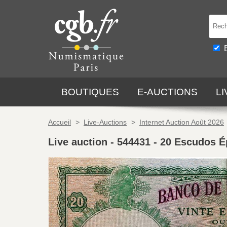
BOUTIQUES
E-AUCTIONS
L
Accueil
>
Live-Auctions
>
Internet Auction Août 2026
Live auction - 544431
-
20 Escudos É