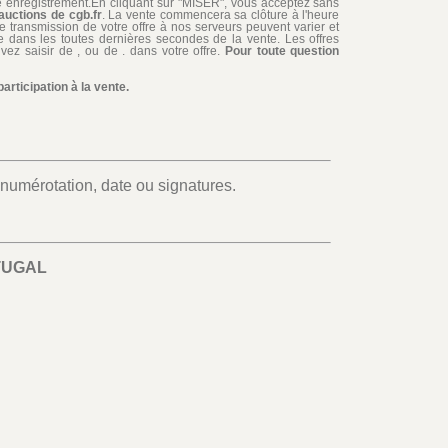
re enregistrement.En cliquant sur "MISER", vous acceptez sans
auctions de cgb.fr
. La vente commencera sa clôture à l'heure
de transmission de votre offre à nos serveurs peuvent varier et
iée dans les toutes dernières secondes de la vente. Les offres
ez saisir de , ou de . dans votre offre.
Pour toute question
rticipation à la vente.
umérotation, date ou signatures.
TUGAL