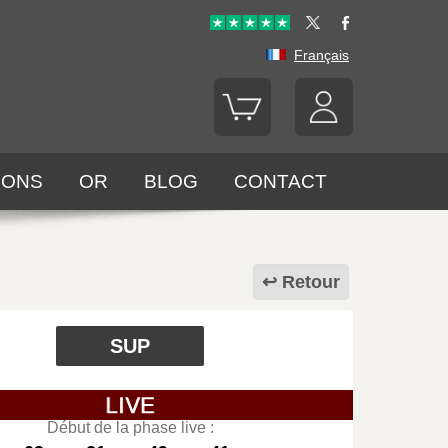
Français
LONS
OR
BLOG
CONTACT
Retour
SUP
Début de la phase live :