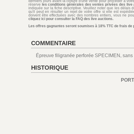
derniers jours avant la clôture d'une vente pour procéder à vot
réserve
les conditions générales des ventes privées des live 
indiquée sur la fiche descriptive. Veuillez noter que les délais 
qu'il peut en résulter un rejet de votre offre si elle est expéd
doivent être effectuées avec des nombres entiers, vous ne pouv
cliquez ici pour consulter la FAQ des live auctions.
Les offres gagnantes seront soumises à 18% TTC de frais de pa
COMMENTAIRE
Épreuve filigranée perforée SPECIMEN, sans n
HISTORIQUE
POR