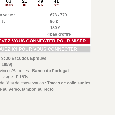
03
21
49
40
JOURS
HR
MIN
SEC
a vente :
673 / 779
t :
90 €
180 €
pas d'offre
EVEZ VOUS CONNECTER POUR MISER
QUEZ ICI POUR VOUS CONNECTER
le :
20 Escudos Épreuve
-1959)
ovinces/Banques :
Banco de Portugal
ouvrage :
P.153s
de l'état de conservation :
Traces de colle sur les
ure au verso, tampon au recto