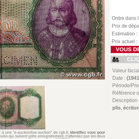
Ordre dans l
Prix de dépar
Estimation :
Prix actuel :
VOUS D
CLI
Valeur facia
Date :
(1941
Période/Pr
Référence 
Description 
plis, écrit
à une "e-auction/live-auction" de cgb.fr,
Identifiez vous pour
ures qui suivent votre enregistrement, n'attendez pas les deux