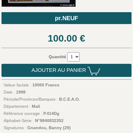
pr.NEUF
100.00
€
Quantité
AJOUTER AU PANIER
Valeur faciale :
10000 Francs
Date :
1998
Période/Provinces/Banques :
B.C.E.A.O.
Département :
Mali
Référence ouvrage :
P.414Dg
Alphabet-Série :
N°9840832352
Signatures :
Gnandou, Banny (29)