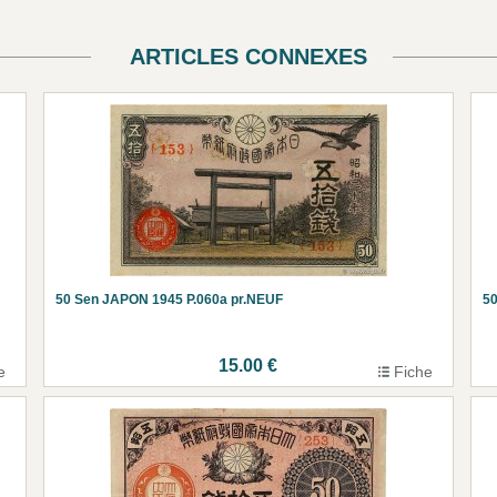
ARTICLES CONNEXES
50 Sen JAPON 1945 P.060a pr.NEUF
50
15.00 €
e
Fiche