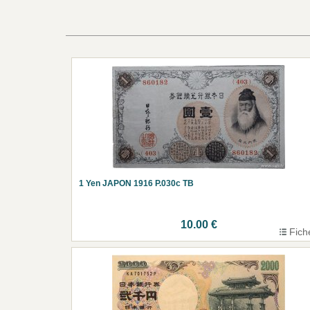
1 Yen JAPON 1916 P.030c TB
10.00 €
Fich