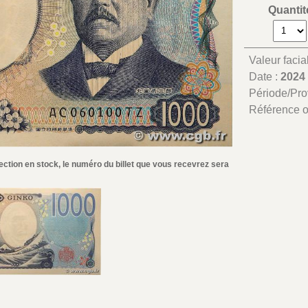
Quantit
Valeur facia
Date :
2024
Période/Pr
Référence 
ection en stock, le numéro du billet que vous recevrez sera