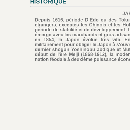
HISTORIQUE
JA
Depuis 1616, période D'Edo ou des Tokug
étrangers, exceptés les Chinois et les Ho
période de stabilité et de développement. 
émerge avec les marchands et gros artisan
en 1854, le Japon évolue très vite. En
militairement pour obliger le Japon à s'ouv
dernier shogun Yoshinobu abdique et Muts
début de l'ère Meiji (1868-1912), la mode
nation féodale à deuxième puissance écono