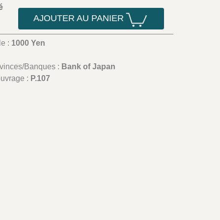
é
AJOUTER AU PANIER
le :
1000 Yen
ovinces/Banques :
Bank of Japan
ouvrage :
P.107