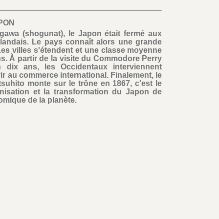
PON
awa (shogunat), le Japon était fermé aux
llandais. Le pays connaît alors une grande
Les villes s'étendent et une classe moyenne
s. À partir de la visite du Commodore Perry
 dix ans, les Occidentaux interviennent
rir au commerce international. Finalement, le
uhito monte sur le trône en 1867, c'est le
rnisation et la transformation du Japon de
mique de la planète.