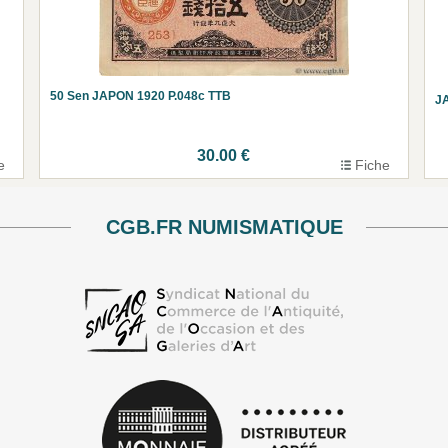
50 Sen JAPON 1920 P.048c TTB
JA
30.00 €
e
Fiche
CGB.FR NUMISMATIQUE