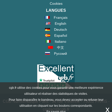
Cookies
LANGUES
Français
English
Deutsch
Español
Italiano
中文
Русский
cgb.fr utilise des cookies pour vous garantir une meilleure expérience
utilisateur et réaliser des statistiques de visites.
Pour faire disparaître le bandeau, vous devez accepter ou refuser leur
CGB Numismatique Paris - 36 rue Vivienne - 75002 PARIS -
utilisation en cliquant sur les boutons correspondants.
x
contact@cgb.fr
En savoir plus