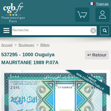
Français
Accueil
>
Boutiques
>
Billets
537295
-
1000 Ouguiya
Retour
MAURITANIE 1989 P.07A
NON CONTRACTUELLE
* IMAGE