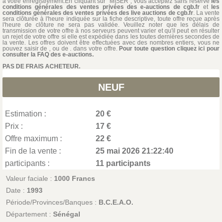
à votre enregistrement.En cliquant sur "MISER", vous acceptez sans réserve
les
conditions générales des ventes privées des e-auctions de cgb.fr
et
les
conditions générales des ventes privées des live auctions de cgb.fr
. La vente
sera clôturée à l'heure indiquée sur la fiche descriptive, toute offre reçue après
l'heure de clôture ne sera pas validée. Veuillez noter que les délais de
transmission de votre offre à nos serveurs peuvent varier et qu'il peut en résulter
un rejet de votre offre si elle est expédiée dans les toutes dernières secondes de
la vente. Les offres doivent être effectuées avec des nombres entiers, vous ne
pouvez saisir de , ou de . dans votre offre.
Pour toute question cliquez ici pour
consulter la FAQ des e-auctions.
PAS DE FRAIS ACHETEUR.
NEUF
Estimation :
20 €
Prix :
17 €
Offre maximum :
22 €
Fin de la vente :
25 mai 2026 21:22:40
participants :
11 participants
Valeur faciale :
1000 Francs
Date :
1993
Période/Provinces/Banques :
B.C.E.A.O.
Département :
Sénégal