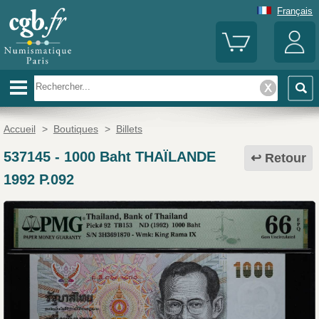
Français
Accueil
>
Boutiques
>
Billets
537145
-
1000 Baht THAÏLANDE
Retour
1992 P.092