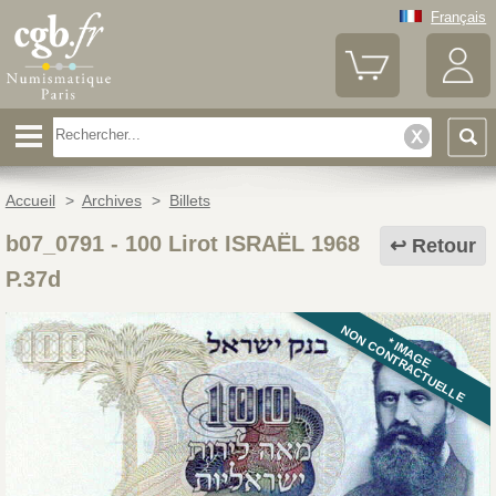
Français
Accueil
>
Archives
>
Billets
b07_0791
-
100 Lirot ISRAËL 1968
Retour
P.37d
NON CONTRACTUELLE
* IMAGE