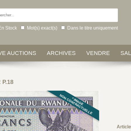
En Stock
Mot(s) exact(s)
Dans le titre uniquement
IVE AUCTIONS
ARCHIVES
VENDRE
SA
 P.18
NON CONTRACTUELLE
* IMAGE
Articl