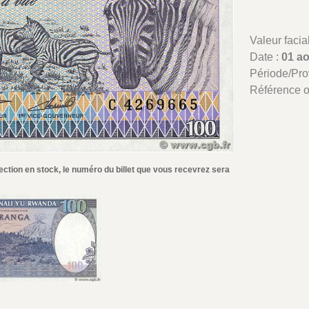
Valeur facia
Date :
01 a
Période/Pr
Référence 
ection en stock, le numéro du billet que vous recevrez sera