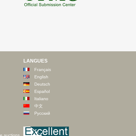
LANGUES
Français
English
Deutsch
Español
Italiano
中文
Русский
ve auctions