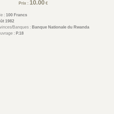
10.00
Prix :
€
le :
100 Francs
oût 1982
ovinces/Banques :
Banque Nationale du Rwanda
ouvrage :
P.18