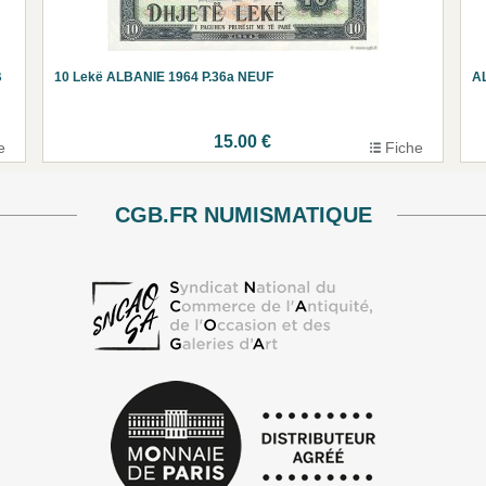
B
10 Lekë ALBANIE 1964 P.36a NEUF
A
15.00 €
e
Fiche
CGB.FR NUMISMATIQUE