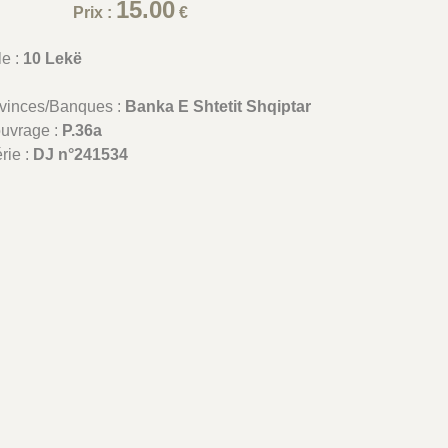
15.00
Prix :
€
le :
10 Lekë
ovinces/Banques :
Banka E Shtetit Shqiptar
ouvrage :
P.36a
rie :
DJ n°241534