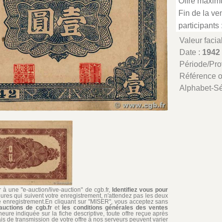
Offre maxim
Fin de la ven
participants 
Valeur facia
Date :
1942
Période/Pr
Référence 
Alphabet-Sé
à une "e-auction/live-auction" de cgb.fr,
Identifiez vous pour
ures qui suivent votre enregistrement, n'attendez pas les deux
re enregistrement.En cliquant sur "MISER", vous acceptez sans
auctions de cgb.fr
et
les conditions générales des ventes
'heure indiquée sur la fiche descriptive, toute offre reçue après
ais de transmission de votre offre à nos serveurs peuvent varier