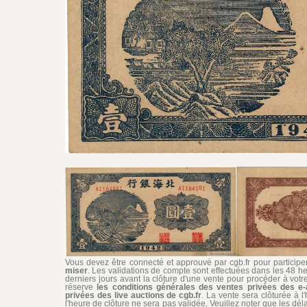
Vous devez être connecté et approuvé par cgb.fr pour participer 
miser
. Les validations de compte sont effectuées dans les 48 he
derniers jours avant la clôture d'une vente pour procéder à vot
réserve
les conditions générales des ventes privées des e-
privées des live auctions de cgb.fr
. La vente sera clôturée à l
l'heure de clôture ne sera pas validée. Veuillez noter que les dél