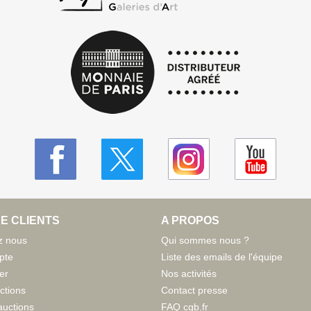
E CLIENTS
A PROPOS
z nous
Qui sommes nous ?
pte
Liste des emails de l'équipe
er
Nos activités
ctions
Contact presse
auctions
FAQ cgb.fr