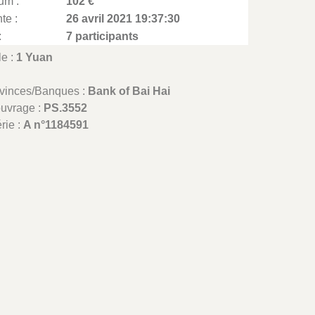
um :
102 €
te :
26 avril 2021 19:37:30
:
7 participants
le :
1 Yuan
ovinces/Banques :
Bank of Bai Hai
ouvrage :
PS.3552
rie :
A n°1184591