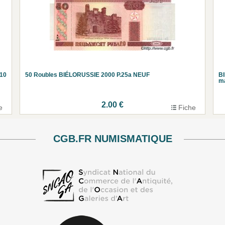
010
50 Roubles BIÉLORUSSIE 2000 P.25a NEUF
BI
ma
2.00 €
e
Fiche
CGB.FR NUMISMATIQUE