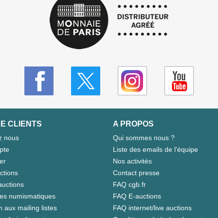
E CLIENTS
A PROPOS
z nous
Qui sommes nous ?
pte
Liste des emails de l'équipe
er
Nos activités
ctions
Contact presse
auctions
FAQ cgb.fr
tes numismatiques
FAQ E-auctions
n aux mailing listes
FAQ internet/live auctions