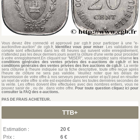
Vous devez être connecté et approuvé par cgb.fr pour participer à une "e-
auction/live-auction" de cgb.fr,
Identifiez vous pour miser
. Les validations de
compte sont effectuées dans les 48 heures qui suivent votre enregistrement,
n'attendez pas les deux derniers jours avant la clôture d'une vente pour procéder
à votre enregistrement.En cliquant sur "MISER", vous acceptez sans réserve
les
conditions générales des ventes privées des e-auctions de cgb.fr
et
les
conditions générales des ventes privées des live auctions de cgb.fr
. La vente
sera clôturée à l'heure indiquée sur la fiche descriptive, toute offre reçue après
l'heure de clôture ne sera pas validée. Veuillez noter que les délais de
transmission de votre offre à nos serveurs peuvent varier et qu'il peut en résulter
un rejet de votre offre si elle est expédiée dans les toutes dernières secondes de
la vente. Les offres doivent être effectuées avec des nombres entiers, vous ne
pouvez saisir de , ou de . dans votre offre.
Pour toute question cliquez ici pour
consulter la FAQ des e-auctions.
PAS DE FRAIS ACHETEUR.
TTB+
Estimation :
20 €
Prix :
6 €