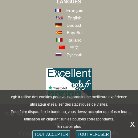
LANGUES
Français
English
Deutsch
Español
Italiano
中文
Русский
cgb.fr utilise des cookies pour vous garantir une meilleure expérience
utilisateur et réaliser des statistiques de visites.
Pour faire disparaître le bandeau, vous devez accepter ou refuser leur
CGB Numismatique Paris - 36 rue Vivienne - 75002 PARIS -
utilisation en cliquant sur les boutons correspondants.
x
contact@cgb.fr
En savoir plus
Copyright @1997-2025 - Tous droits réservés.
TOUT ACCEPTER
TOUT REFUSER