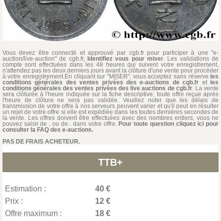
Vous devez être connecté et approuvé par cgb.fr pour participer à une "e-
auction/live-auction" de cgb.fr,
Identifiez vous pour miser
. Les validations de
compte sont effectuées dans les 48 heures qui suivent votre enregistrement,
n'attendez pas les deux derniers jours avant la clôture d'une vente pour procéder
à votre enregistrement.En cliquant sur "MISER", vous acceptez sans réserve
les
conditions générales des ventes privées des e-auctions de cgb.fr
et
les
conditions générales des ventes privées des live auctions de cgb.fr
. La vente
sera clôturée à l'heure indiquée sur la fiche descriptive, toute offre reçue après
l'heure de clôture ne sera pas validée. Veuillez noter que les délais de
transmission de votre offre à nos serveurs peuvent varier et qu'il peut en résulter
un rejet de votre offre si elle est expédiée dans les toutes dernières secondes de
la vente. Les offres doivent être effectuées avec des nombres entiers, vous ne
pouvez saisir de , ou de . dans votre offre.
Pour toute question cliquez ici pour
consulter la FAQ des e-auctions.
PAS DE FRAIS ACHETEUR.
TTB+
Estimation :
40 €
Prix :
12 €
Offre maximum :
18 €