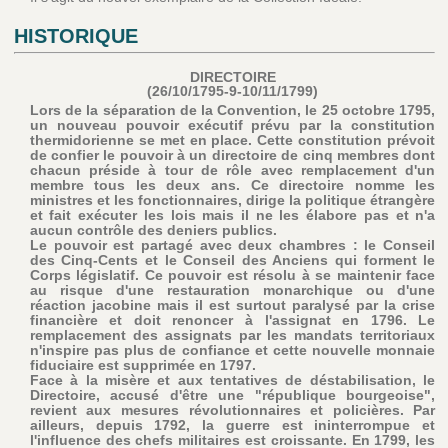
HISTORIQUE
DIRECTOIRE
(26/10/1795-9-10/11/1799)
Lors de la séparation de la Convention, le 25 octobre 1795,
un nouveau pouvoir exécutif prévu par la constitution
thermidorienne se met en place. Cette constitution prévoit
de confier le pouvoir à un directoire de cinq membres dont
chacun préside à tour de rôle avec remplacement d'un
membre tous les deux ans. Ce directoire nomme les
ministres et les fonctionnaires, dirige la politique étrangère
et fait exécuter les lois mais il ne les élabore pas et n'a
aucun contrôle des deniers publics.
Le pouvoir est partagé avec deux chambres : le Conseil
des Cinq-Cents et le Conseil des Anciens qui forment le
Corps législatif. Ce pouvoir est résolu à se maintenir face
au risque d'une restauration monarchique ou d'une
réaction jacobine mais il est surtout paralysé par la crise
financière et doit renoncer à l'assignat en 1796. Le
remplacement des assignats par les mandats territoriaux
n'inspire pas plus de confiance et cette nouvelle monnaie
fiduciaire est supprimée en 1797.
Face à la misère et aux tentatives de déstabilisation, le
Directoire, accusé d'être une "république bourgeoise",
revient aux mesures révolutionnaires et policières. Par
ailleurs, depuis 1792, la guerre est ininterrompue et
l'influence des chefs militaires est croissante. En 1799, les