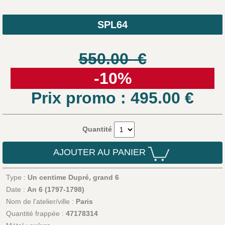
SPL64
550.00
€
-10%
Prix promo : 495.00
€
Quantité
AJOUTER AU PANIER
Type :
Un centime Dupré, grand 6
Date :
An 6 (1797-1798)
Nom de l'atelier/ville :
Paris
Quantité frappée :
47178314