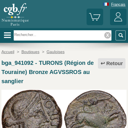
Français
Accueil
>
Boutiques
>
Gauloises
bga_941092
-
TURONS (Région de
Retour
Touraine) Bronze AGVSSROS au
sanglier