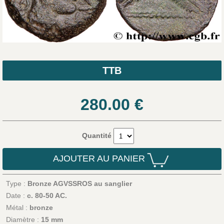
TTB
280.00
€
Quantité
AJOUTER AU PANIER
Type :
Bronze AGVSSROS au sanglier
Date :
c. 80-50 AC.
Métal :
bronze
Diamètre :
15 mm