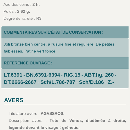
Axe des coins :
2 h.
Poids :
2,62 g.
Degré de rareté :
R3
COMMENTAIRES SUR L'ÉTAT DE CONSERVATION :
Joli bronze bien centré, à l’usure fine et régulière. De petites
faiblesses. Patine vert foncé
RÉFÉRENCE OUVRAGE :
LT.6391
BN.6391-6394
RIG.15
ABT.fig. 260
-
-
-
-
DT.2666-2667
Sch/L.786-787
Sch/D.186
Z.-
-
-
-
AVERS
Titulature avers :
AGVSSROS.
Description avers :
Tête de Vénus, diadémée à droite,
légende devant le visage ; grènetis.