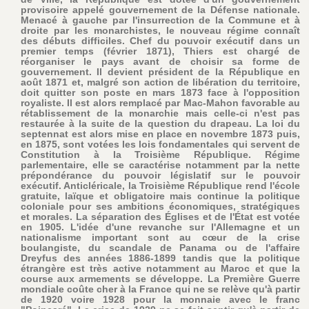
provisoire appelé gouvernement de la Défense nationale.
Menacé à gauche par l'insurrection de la Commune et à
droite par les monarchistes, le nouveau régime connaît
des débuts difficiles. Chef du pouvoir exécutif dans un
premier temps (février 1871), Thiers est chargé de
réorganiser le pays avant de choisir sa forme de
gouvernement. Il devient président de la République en
août 1871 et, malgré son action de libération du territoire,
doit quitter son poste en mars 1873 face à l'opposition
royaliste. Il est alors remplacé par Mac-Mahon favorable au
rétablissement de la monarchie mais celle-ci n'est pas
restaurée à la suite de la question du drapeau. La loi du
septennat est alors mise en place en novembre 1873 puis,
en 1875, sont votées les lois fondamentales qui servent de
Constitution à la Troisième République. Régime
parlementaire, elle se caractérise notamment par la nette
prépondérance du pouvoir législatif sur le pouvoir
exécutif. Anticléricale, la Troisième République rend l'école
gratuite, laïque et obligatoire mais continue la politique
coloniale pour ses ambitions économiques, stratégiques
et morales. La séparation des Églises et de l'État est votée
en 1905. L'idée d'une revanche sur l'Allemagne et un
nationalisme important sont au cœur de la crise
boulangiste, du scandale de Panama ou de l'affaire
Dreyfus des années 1886-1899 tandis que la politique
étrangère est très active notamment au Maroc et que la
course aux armements se développe. La Première Guerre
mondiale coûte cher à la France qui ne se relève qu'à partir
de 1920 voire 1928 pour la monnaie avec le franc