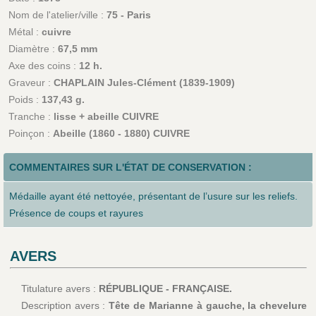
Nom de l'atelier/ville :
75 - Paris
Métal :
cuivre
Diamètre :
67,5 mm
Axe des coins :
12 h.
Graveur :
CHAPLAIN Jules-Clément (1839-1909)
Poids :
137,43 g.
Tranche :
lisse + abeille CUIVRE
Poinçon :
Abeille (1860 - 1880) CUIVRE
COMMENTAIRES SUR L'ÉTAT DE CONSERVATION :
Médaille ayant été nettoyée, présentant de l’usure sur les reliefs.
Présence de coups et rayures
AVERS
Titulature avers :
RÉPUBLIQUE - FRANÇAISE.
Description avers :
Tête de Marianne à gauche, la chevelure