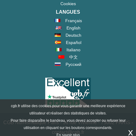
Cookies
LANGUES
Français
English
Deutsch
Español
Italiano
中文
Русский
cgb.fr utilise des cookies pour vous garantir une meilleure expérience
utilisateur et réaliser des statistiques de visites.
Pour faire disparaître le bandeau, vous devez accepter ou refuser leur
CGB Numismatique Paris - 36 rue Vivienne - 75002 PARIS -
utilisation en cliquant sur les boutons correspondants.
x
contact@cgb.fr
En savoir plus