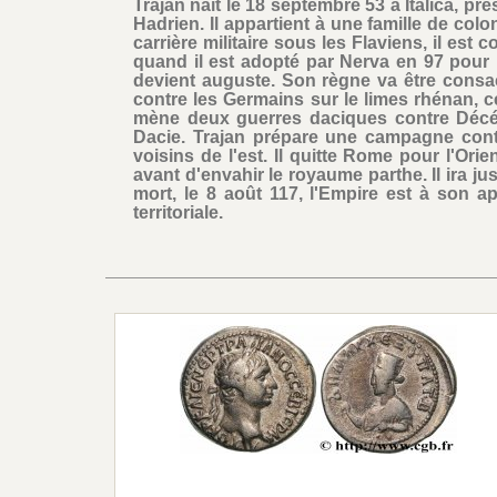
Trajan naît le 18 septembre 53 à Italica, p
Hadrien. Il appartient à une famille de col
carrière militaire sous les Flaviens, il est
quand il est adopté par Nerva en 97 pour l
devient auguste. Son règne va être cons
contre les Germains sur le limes rhénan, ce 
mène deux guerres daciques contre Décéb
Dacie. Trajan prépare une campagne contr
voisins de l'est. Il quitte Rome pour l'Orie
avant d'envahir le royaume parthe. Il ira ju
mort, le 8 août 117, l'Empire est à son 
territoriale.