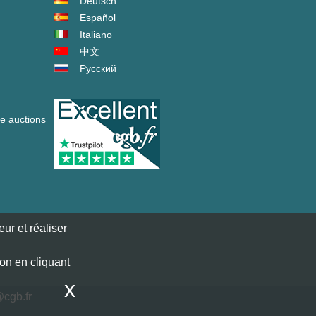
Deutsch
Español
Italiano
中文
Русский
ve auctions
ur et réaliser
ion en cliquant
x
cgb.fr