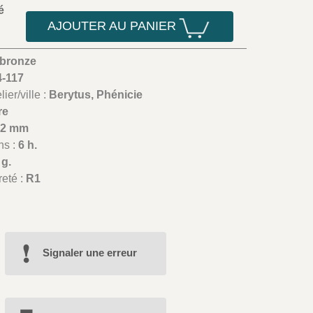
é
AJOUTER AU PANIER
 bronze
4-117
ier/ville :
Berytus, Phénicie
re
12 mm
ns :
6 h.
 g.
reté :
R1
Signaler une erreur