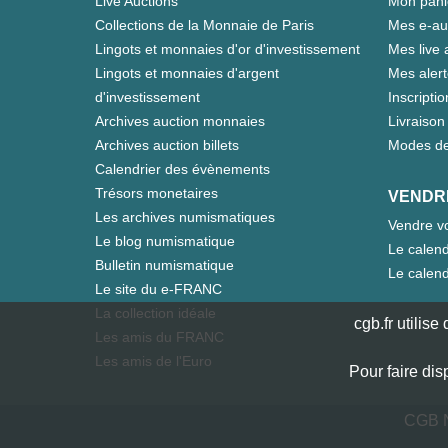
Live Auctions
Mon pani
Collections de la Monnaie de Paris
Mes e-au
Lingots et monnaies d'or d'investissement
Mes live 
Lingots et monnaies d'argent
Mes aler
d'investissement
Inscriptio
Archives auction monnaies
Livraison 
Archives auction billets
Modes de
Calendrier des évènements
Trésors monetaires
VENDR
Les archives numismatiques
Vendre vo
Le blog numismatique
Le calend
Bulletin numismatique
Le calend
Le site du e-FRANC
La collection idéale
cgb.fr utilis
Les amis du FRANC
Les amis de l'Euro
Pour faire dis
CGB N