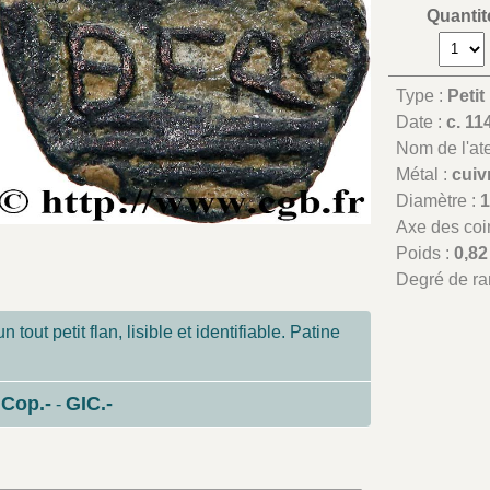
Quantit
Type :
Petit
Date :
c. 11
Nom de l'atel
Métal :
cuiv
Diamètre :
Axe des coi
Poids :
0,82
Degré de ra
 tout petit flan, lisible et identifiable. Patine
Cop.-
GIC.-
-
-