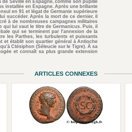
rès de Séville en Espagne, comme son pupille
ons installée en Espagne. Après une brillante
 consul en 91 et légat de Germanie supérieure
ui succéder. Après la mort de ce dernier, il
acré à de nombreuses campagnes militaires
qui lui vaut le titre de Germanicus. Puis, il
ale qui se terminent par l'annexion de la
e les Parthes, les turbulents et puissants
nt et établit son quartier général à Antioche
squ'à Ctésiphon (Séleucie sur le Tigre). À sa
apogée et connaît sa plus grande extension
ARTICLES CONNEXES