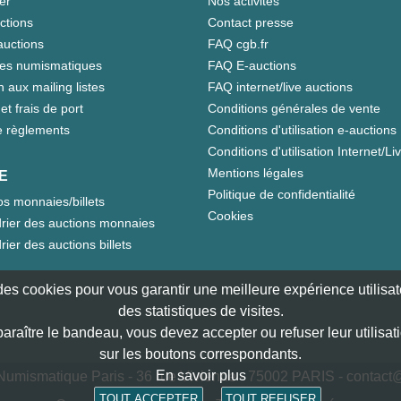
er
Nos activités
ctions
Contact presse
auctions
FAQ cgb.fr
tes numismatiques
FAQ E-auctions
n aux mailing listes
FAQ internet/live auctions
et frais de port
Conditions générales de vente
 règlements
Conditions d'utilisation e-auctions
Conditions d'utilisation Internet/Li
Mentions légales
E
Politique de confidentialité
s monnaies/billets
Cookies
rier des auctions monnaies
rier des auctions billets
e des cookies pour vous garantir une meilleure expérience utilisate
des statistiques de visites.
paraître le bandeau, vous devez accepter ou refuser leur utilisat
sur les boutons correspondants.
En savoir plus
umismatique Paris - 36 rue Vivienne - 75002 PARIS -
contact@
TOUT ACCEPTER
TOUT REFUSER